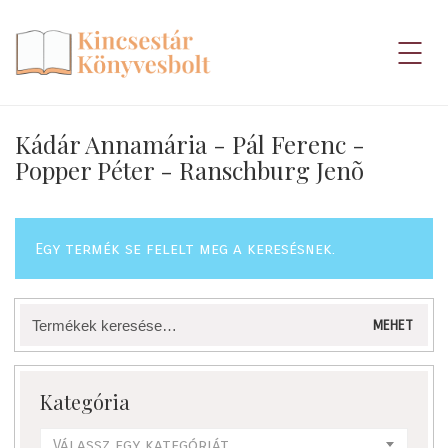
Kádár Annamária - Pál Ferenc -
Popper Péter - Ranschburg Jenõ
Egy termék se felelt meg a keresésnek.
Keresés
MEHET
a
következőre:
Kategória
Válassz egy kategóriát