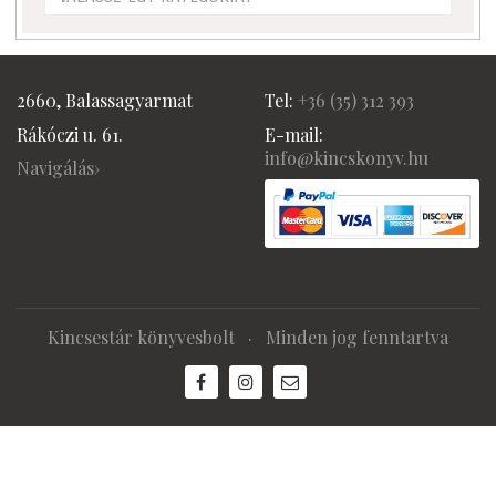
2660, Balassagyarmat
Tel:
+36 (
35) 312 393
Rákóczi u. 61.
E-mail:
info@kincskonyv.hu
Navigálás›
Kincsestár könyvesbolt
· Minden jog fenntartva